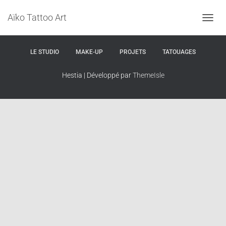
Aïko Tattoo Art
D
ACCUEIL
BLOG
CONTACT
FRONT PAGE
É
P
LE STUDIO
MAKE-UP
PROJETS
TATOUAGES
L
I
E
Hestia | Développé par
ThemeIsle
R
L
A
N
A
V
I
G
A
T
I
O
N